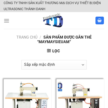
Skip
CÔNG TY TNHH SẢN XUẤT THƯƠNG MẠI DỊCH VỤ THIẾT BỊ ĐIỆN
to
ULTRASONIC THÀNH DANH
content
TRANG CHỦ
/
SẢN PHẨM ĐƯỢC GẮN THẺ
“MAYMAYSIEUAM”
LỌC