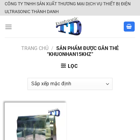
Skip
CÔNG TY TNHH SẢN XUẤT THƯƠNG MẠI DỊCH VỤ THIẾT BỊ ĐIỆN
to
ULTRASONIC THÀNH DANH
content
TRANG CHỦ
/
SẢN PHẨM ĐƯỢC GẮN THẺ
“KHUONHAN15KHZ”
LỌC